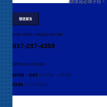
請填寫必填字段。
發送留言
FOR FREE CONSULTAITON
937-287-4359
OPENING HOURS
MON - SAT
(10AM - 6PM)
SUN
(CLOSED)